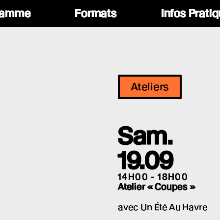
ramme
Formats
Infos Prati
Ateliers
Sam.
19.09
14H00 - 18H00
Atelier « Coupes »
avec Un Été Au Havre