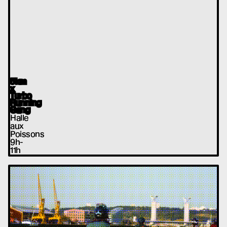
5km
x
Turbo
Running
Gang
Halle
aux
Poissons
9h-
11h