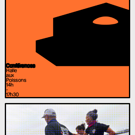
Conférences
Halle
aux
Poissons
14h
-
17h30